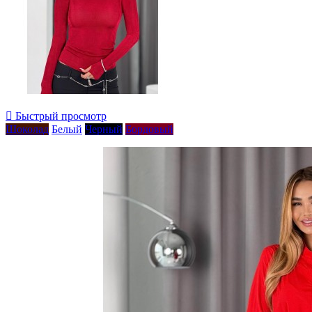

Быстрый просмотр
Шоколад
Белый
Черный
Бордовый