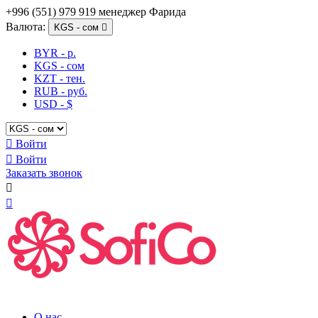
+996 (551) 979 919 менеджер Фарида
Валюта:
KGS - сом

BYR - р.
KGS - сом
KZT - тен.
RUB - руб.
USD - $

Войти

Войти
Заказать звонок


О нас