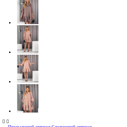


← Предыдущий артикул
Следующий артикул →