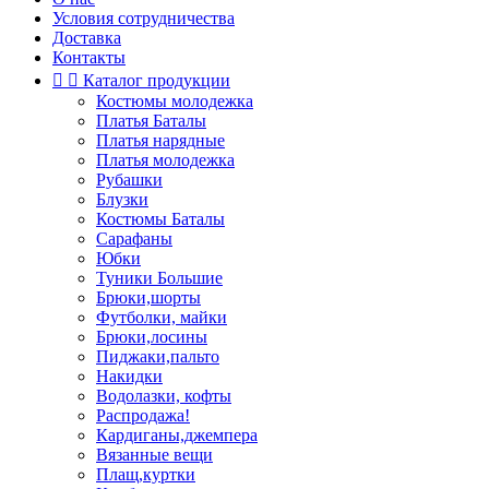
Условия сотрудничества
Доставка
Контакты


Каталог продукции
Костюмы молодежка
Платья Баталы
Платья нарядные
Платья молодежка
Рубашки
Блузки
Костюмы Баталы
Сарафаны
Юбки
Туники Большие
Брюки,шорты
Футболки, майки
Брюки,лосины
Пиджаки,пальто
Накидки
Водолазки, кофты
Распродажа!
Кардиганы,джемпера
Вязанные вещи
Плащ,куртки