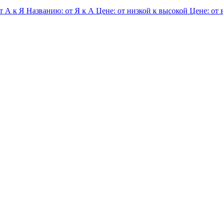
т А к Я
Названию: от Я к А
Цене: от низкой к высокой
Цене: от 