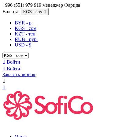
+996 (551) 979 919 менеджер Фарида
Валюта:
KGS - сом

BYR - р.
KGS - сом
KZT - тен.
RUB - руб.
USD - $

Войти

Войти
Заказать звонок


О нас