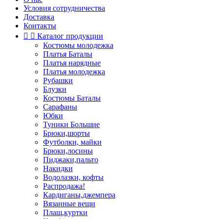
Условия сотрудничества
Доставка
Контакты


Каталог продукции
Костюмы молодежка
Платья Баталы
Платья нарядные
Платья молодежка
Рубашки
Блузки
Костюмы Баталы
Сарафаны
Юбки
Туники Большие
Брюки,шорты
Футболки, майки
Брюки,лосины
Пиджаки,пальто
Накидки
Водолазки, кофты
Распродажа!
Кардиганы,джемпера
Вязанные вещи
Плащ,куртки