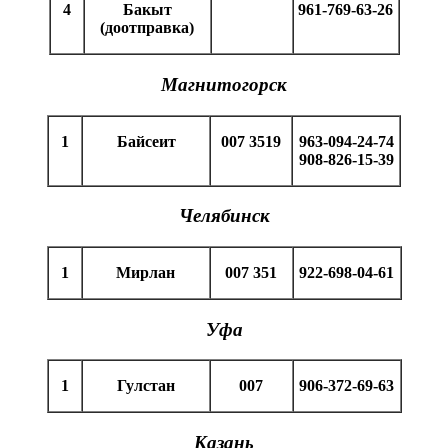
4
Бакыт
961-769-63-26
(доотправка)
Магнитогорск
1
Байсеит
007 3519
9
63-094-24-74
908-826-15-39
Челябинск
1
Мирлан
007 351
922-698-04-61
Уфа
1
Гулстан
007
906-372-69-63
Казань