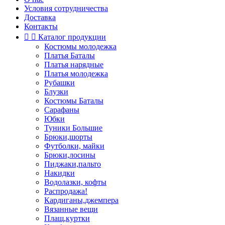
Условия сотрудничества
Доставка
Контакты


Каталог продукции
Костюмы молодежка
Платья Баталы
Платья нарядные
Платья молодежка
Рубашки
Блузки
Костюмы Баталы
Сарафаны
Юбки
Туники Большие
Брюки,шорты
Футболки, майки
Брюки,лосины
Пиджаки,пальто
Накидки
Водолазки, кофты
Распродажа!
Кардиганы,джемпера
Вязанные вещи
Плащ,куртки