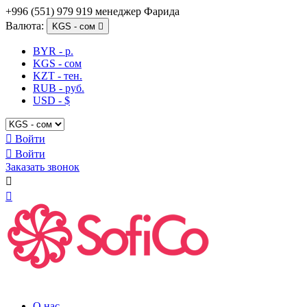
+996 (551) 979 919 менеджер Фарида
Валюта:
KGS - сом

BYR - р.
KGS - сом
KZT - тен.
RUB - руб.
USD - $

Войти

Войти
Заказать звонок


О нас