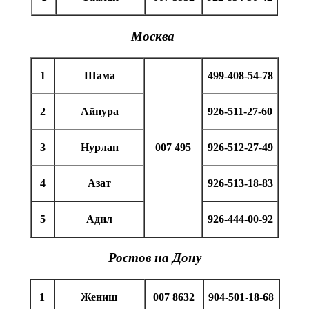
Москва
1
Шама
499-408-54-78
2
Айнура
926-511-27-60
3
Нурлан
007 495
926-512-27-49
4
Азат
926-513-18-83
5
Адил
926-444-00-92
Ростов на Дону
1
Жениш
007 8632
904-501-18-68