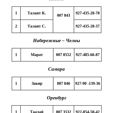
1
Талант К.
927-435-28-78
007 843
2
Талант С.
927-435-28-37
Набережные – Челны
1
Марат
007 8552
927-485-66-87
Самара
1
Закир
007 846
927-
90 -139-36
Оренбург
1
Таалай
007 3532
922-854-50-42