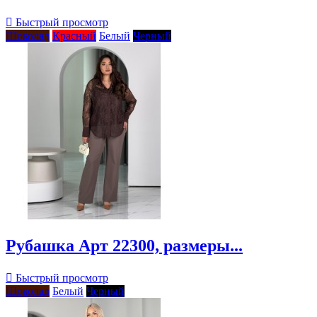

Быстрый просмотр
Шоколад
Красный
Белый
Черный
Рубашка Арт 22300, размеры...

Быстрый просмотр
Шоколад
Белый
Черный