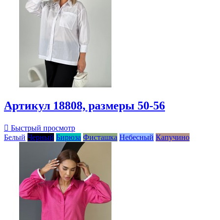
Артикул 18808, размеры 50-56

Быстрый просмотр
Белый
Черный
Бирюза
Фисташка
Небесный
Капучино