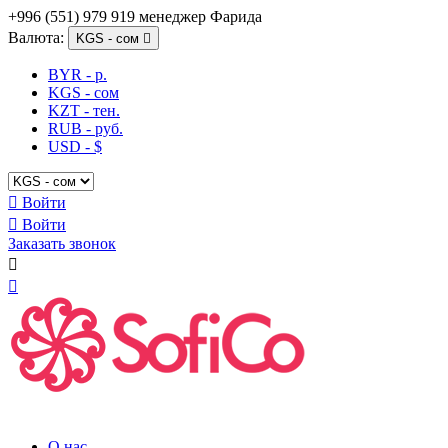
+996 (551) 979 919 менеджер Фарида
Валюта:
KGS - сом

BYR - р.
KGS - сом
KZT - тен.
RUB - руб.
USD - $

Войти

Войти
Заказать звонок


О нас