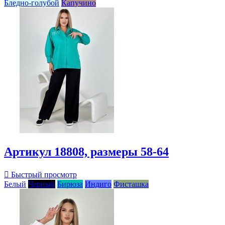
Бледно-голубой
Капучино
Артикул 18808, размеры 58-64

Быстрый просмотр
Белый
Черный
Бирюза
Индиго
Фисташка