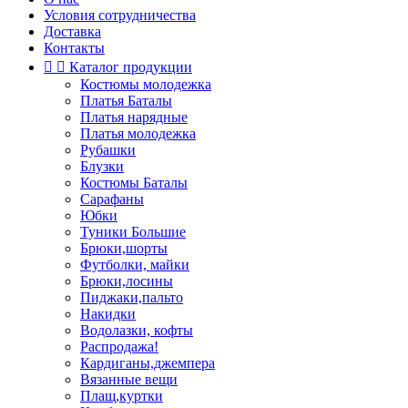
Условия сотрудничества
Доставка
Контакты


Каталог продукции
Костюмы молодежка
Платья Баталы
Платья нарядные
Платья молодежка
Рубашки
Блузки
Костюмы Баталы
Сарафаны
Юбки
Туники Большие
Брюки,шорты
Футболки, майки
Брюки,лосины
Пиджаки,пальто
Накидки
Водолазки, кофты
Распродажа!
Кардиганы,джемпера
Вязанные вещи
Плащ,куртки