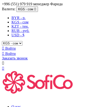
+996 (551) 979 919 менеджер Фарида
Валюта:
KGS - сом

BYR - р.
KGS - сом
KZT - тен.
RUB - руб.
USD - $

Войти

Войти
Заказать звонок


О нас