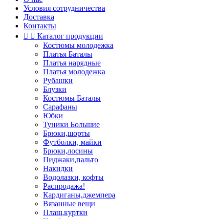
Условия сотрудничества
Доставка
Контакты


Каталог продукции
Костюмы молодежка
Платья Баталы
Платья нарядные
Платья молодежка
Рубашки
Блузки
Костюмы Баталы
Сарафаны
Юбки
Туники Большие
Брюки,шорты
Футболки, майки
Брюки,лосины
Пиджаки,пальто
Накидки
Водолазки, кофты
Распродажа!
Кардиганы,джемпера
Вязанные вещи
Плащ,куртки