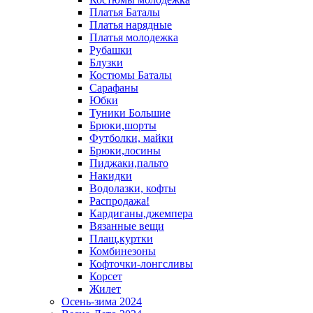
Платья Баталы
Платья нарядные
Платья молодежка
Рубашки
Блузки
Костюмы Баталы
Сарафаны
Юбки
Туники Большие
Брюки,шорты
Футболки, майки
Брюки,лосины
Пиджаки,пальто
Накидки
Водолазки, кофты
Распродажа!
Кардиганы,джемпера
Вязанные вещи
Плащ,куртки
Комбинезоны
Кофточки-лонгсливы
Корсет
Жилет
Осень-зима 2024