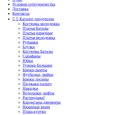
Условия сотрудничества
Доставка
Контакты


Каталог продукции
Костюмы молодежка
Платья Баталы
Платья нарядные
Платья молодежка
Рубашки
Блузки
Костюмы Баталы
Сарафаны
Юбки
Туники Большие
Брюки,шорты
Футболки, майки
Брюки,лосины
Пиджаки,пальто
Накидки
Водолазки, кофты
Распродажа!
Кардиганы,джемпера
Вязанные вещи
Плащ,куртки