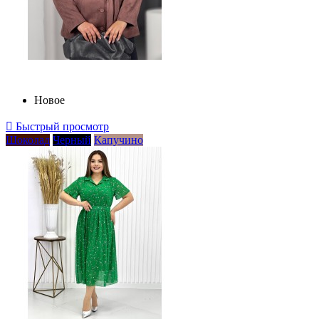
Новое

Быстрый просмотр
Шоколад
Черный
Капучино