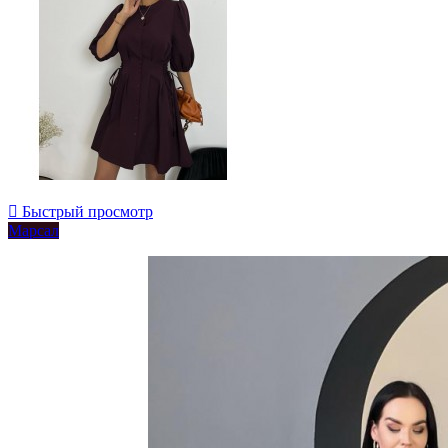

Быстрый просмотр
Марсал