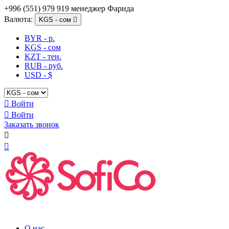
+996 (551) 979 919 менеджер Фарида
Валюта:
KGS - сом

BYR - р.
KGS - сом
KZT - тен.
RUB - руб.
USD - $

Войти

Войти
Заказать звонок


О нас