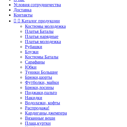
Условия сотрудничества
Доставка
Контакты


Каталог продукции
Костюмы молодежка
Платья Баталы
Платья нарядные
Платья молодежка
Рубашки
Блузки
Костюмы Баталы
Сарафаны
Юбки
Туники Большие
Брюки,шорты
Футболки, майки
Брюки,лосины
Пиджаки,пальто
Накидки
Водолазки, кофты
Распродажа!
Кардиганы,джемпера
Вязанные вещи
Плащ,куртки