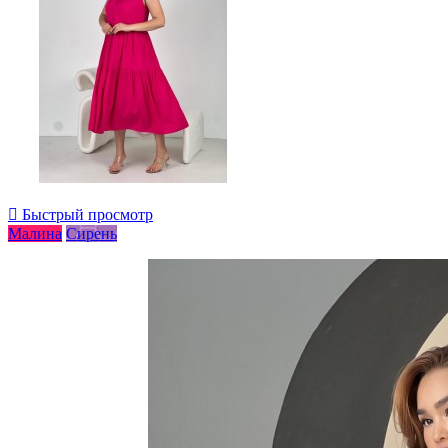

Быстрый просмотр
Малина
Сирень