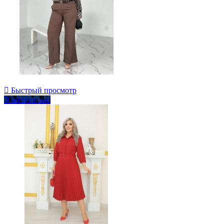

Быстрый просмотр
Электрик лео