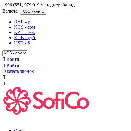
+996 (551) 979 919 менеджер Фарида
Валюта:
KGS - сом

BYR - р.
KGS - сом
KZT - тен.
RUB - руб.
USD - $

Войти

Войти
Заказать звонок


О нас