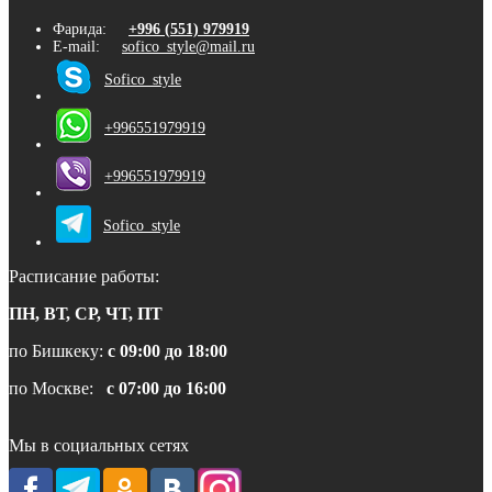
Фарида:
+996 (551) 979919
E-mail:
sofico_style@mail.ru
Sofico_style
+996551979919
+996551979919
Sofico_style
Расписание работы:
ПН, ВТ, СР, ЧТ, ПТ
по Бишкеку:
с 09:00 до 18:00
по Москве:
с 07:00 до 16:00
Мы в социальных сетях