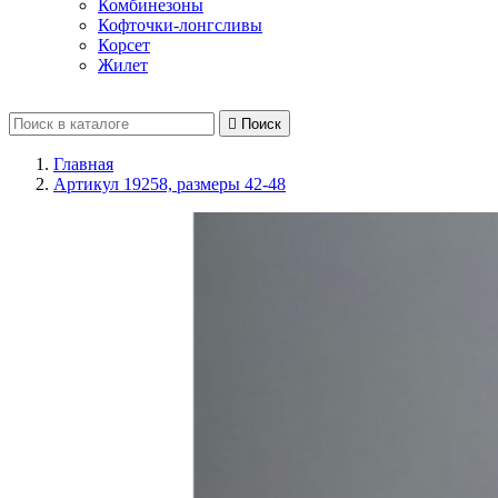
Комбинезоны
Кофточки-лонгсливы
Корсет
Жилет

Поиск
Главная
Артикул 19258, размеры 42-48