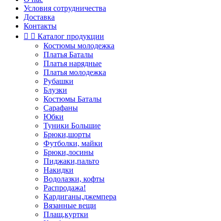
Условия сотрудничества
Доставка
Контакты


Каталог продукции
Костюмы молодежка
Платья Баталы
Платья нарядные
Платья молодежка
Рубашки
Блузки
Костюмы Баталы
Сарафаны
Юбки
Туники Большие
Брюки,шорты
Футболки, майки
Брюки,лосины
Пиджаки,пальто
Накидки
Водолазки, кофты
Распродажа!
Кардиганы,джемпера
Вязанные вещи
Плащ,куртки