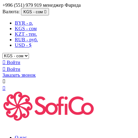
+996 (551) 979 919 менеджер Фарида
Валюта:
KGS - сом

BYR - р.
KGS - сом
KZT - тен.
RUB - руб.
USD - $

Войти

Войти
Заказать звонок


О нас