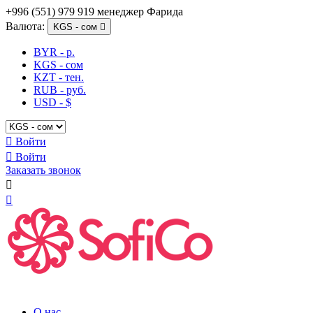
+996 (551) 979 919 менеджер Фарида
Валюта:
KGS - сом

BYR - р.
KGS - сом
KZT - тен.
RUB - руб.
USD - $

Войти

Войти
Заказать звонок


О нас