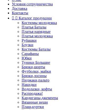
Условия сотрудничества
Доставка
Контакты


Каталог продукции
Костюмы молодежка
Платья Баталы
Платья нарядные
Платья молодежка
Рубашки
Блузки
Костюмы Баталы
Сарафаны
Юбки
Туники Большие
Брюки,шорты
Футболки, майки
Брюки,лосины
Пиджаки,пальто
Накидки
Водолазки, кофты
Распродажа!
Кардиганы,джемпера
Вязанные вещи
Плащ,куртки