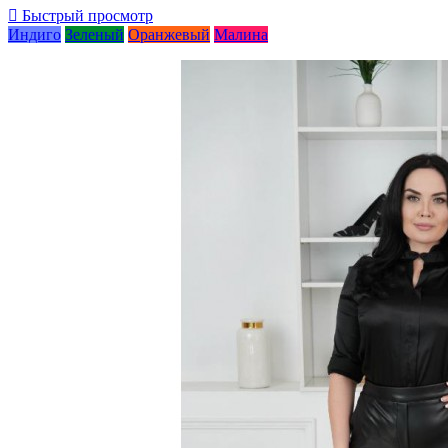

Быстрый просмотр
Индиго
Зеленый
Оранжевый
Малина