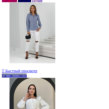
Красный
Черный
Пудра

Быстрый просмотр
Синяя полоска