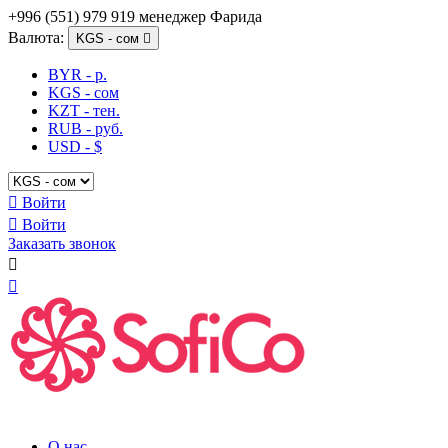
+996 (551) 979 919 менеджер Фарида
Валюта:
KGS - сом

BYR - р.
KGS - сом
KZT - тен.
RUB - руб.
USD - $

Войти

Войти
Заказать звонок


О нас