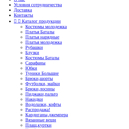
Условия сотрудничества
Доставка
Контакты


Каталог продукции
Костюмы молодежка
Платья Баталы
Платья нарядные
Платья молодежка
Рубашки
Блузки
Костюмы Баталы
Сарафаны
Юбки
Туники Большие
Брюки,шорты
Футболки, майки
Брюки,лосины
Пиджаки,пальто
Накидки
Водолазки, кофты
Распродажа!
Кардиганы,джемпера
Вязанные вещи
Плащ,куртки