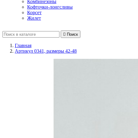
Комбинезоны
Кофточки-лонгсливы
Корсет
Жилет

Поиск
Главная
Артикул 0341, размеры 42-48