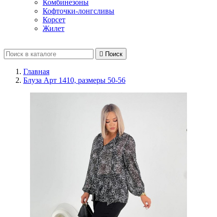
Комбинезоны
Кофточки-лонгсливы
Корсет
Жилет

Поиск
Главная
Блуза Арт 1410, размеры 50-56