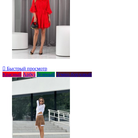

Быстрый просмотр
Красный
Арбуз
Зеленый
Темно-бордовый