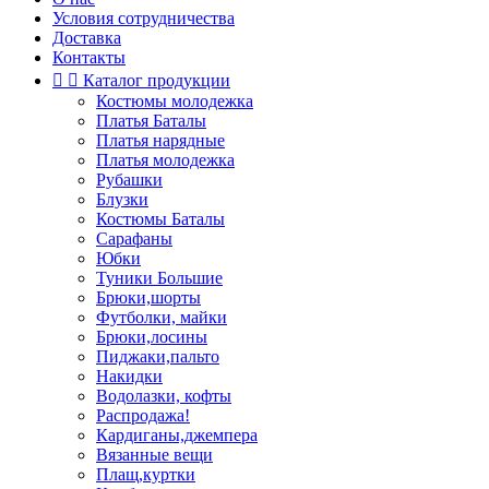
Условия сотрудничества
Доставка
Контакты


Каталог продукции
Костюмы молодежка
Платья Баталы
Платья нарядные
Платья молодежка
Рубашки
Блузки
Костюмы Баталы
Сарафаны
Юбки
Туники Большие
Брюки,шорты
Футболки, майки
Брюки,лосины
Пиджаки,пальто
Накидки
Водолазки, кофты
Распродажа!
Кардиганы,джемпера
Вязанные вещи
Плащ,куртки