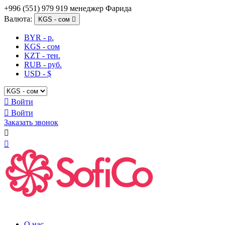
+996 (551) 979 919 менеджер Фарида
Валюта:
KGS - сом

BYR - р.
KGS - сом
KZT - тен.
RUB - руб.
USD - $

Войти

Войти
Заказать звонок


О нас