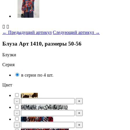


← Предыдущий артикул
Следующий артикул →
Блуза Арт 1410, размеры 50-56
Блузки
Серия
в серии по 4 шт.
Цвет
Леопард
-
+
Белый с рисунком 1410
-
+
Жар-птица 1410
-
+