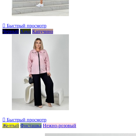

Быстрый просмотр
Черный
Хаки
Капучино

Быстрый просмотр
Желтый
Фисташка
Нежно-розовый