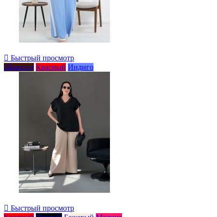

Быстрый просмотр
Шоколад
Красный
Индиго

Быстрый просмотр