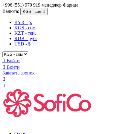
+996 (551) 979 919 менеджер Фарида
Валюта:
KGS - сом

BYR - р.
KGS - сом
KZT - тен.
RUB - руб.
USD - $

Войти

Войти
Заказать звонок


О нас