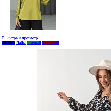

Быстрый просмотр
Черный
Лайм
Зеленый
Бордовый