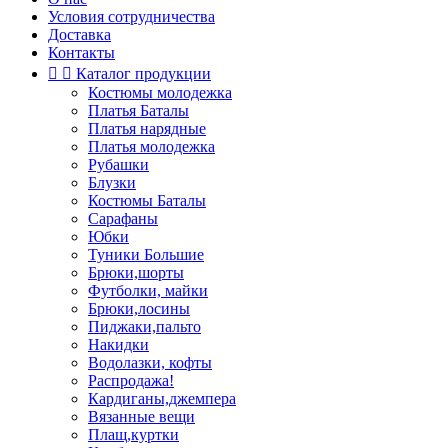
Условия сотрудничества
Доставка
Контакты


Каталог продукции
Костюмы молодежка
Платья Баталы
Платья нарядные
Платья молодежка
Рубашки
Блузки
Костюмы Баталы
Сарафаны
Юбки
Туники Большие
Брюки,шорты
Футболки, майки
Брюки,лосины
Пиджаки,пальто
Накидки
Водолазки, кофты
Распродажа!
Кардиганы,джемпера
Вязанные вещи
Плащ,куртки