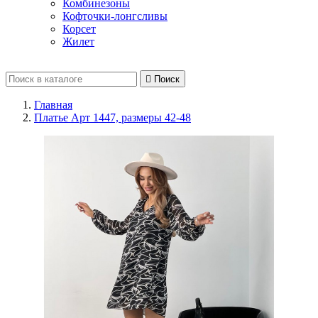
Комбинезоны
Кофточки-лонгсливы
Корсет
Жилет

Поиск
Главная
Платье Арт 1447, размеры 42-48