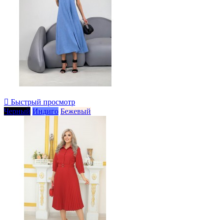

Быстрый просмотр
Черный
Индиго
Бежевый