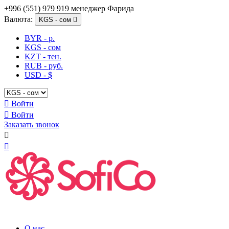
+996 (551) 979 919 менеджер Фарида
Валюта:
KGS - сом

BYR - р.
KGS - сом
KZT - тен.
RUB - руб.
USD - $

Войти

Войти
Заказать звонок


О нас