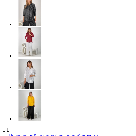


← Предыдущий артикул
Следующий артикул →