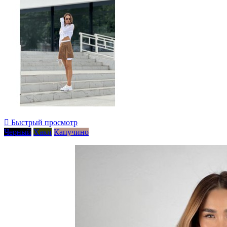

Быстрый просмотр
Черный
Хаки
Капучино