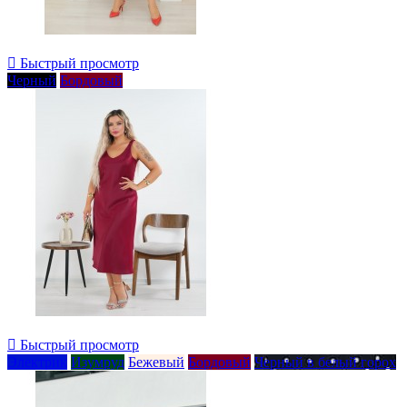

Быстрый просмотр
Черный
Бордовый

Быстрый просмотр
Электрик
Изумруд
Бежевый
Бордовый
Черный в белый горох