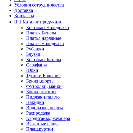
Условия сотрудничества
Доставка
Контакты


Каталог продукции
Костюмы молодежка
Платья Баталы
Платья нарядные
Платья молодежка
Рубашки
Блузки
Костюмы Баталы
Сарафаны
Юбки
Туники Большие
Брюки,шорты
Футболки, майки
Брюки,лосины
Пиджаки,пальто
Накидки
Водолазки, кофты
Распродажа!
Кардиганы,джемпера
Вязанные вещи
Плащ,куртки