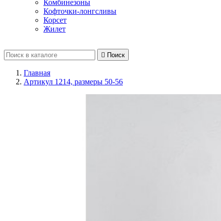
Комбинезоны
Кофточки-лонгсливы
Корсет
Жилет

Поиск
Главная
Артикул 1214, размеры 50-56