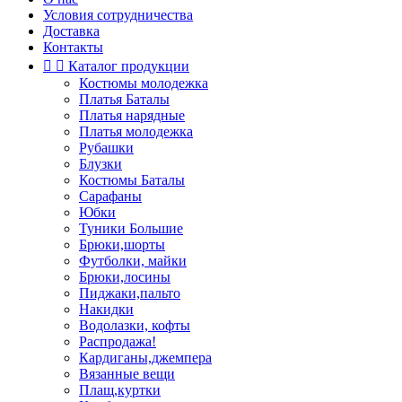
Условия сотрудничества
Доставка
Контакты


Каталог продукции
Костюмы молодежка
Платья Баталы
Платья нарядные
Платья молодежка
Рубашки
Блузки
Костюмы Баталы
Сарафаны
Юбки
Туники Большие
Брюки,шорты
Футболки, майки
Брюки,лосины
Пиджаки,пальто
Накидки
Водолазки, кофты
Распродажа!
Кардиганы,джемпера
Вязанные вещи
Плащ,куртки