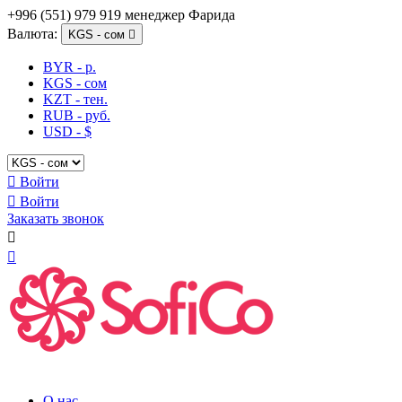
+996 (551) 979 919 менеджер Фарида
Валюта:
KGS - сом

BYR - р.
KGS - сом
KZT - тен.
RUB - руб.
USD - $

Войти

Войти
Заказать звонок


О нас