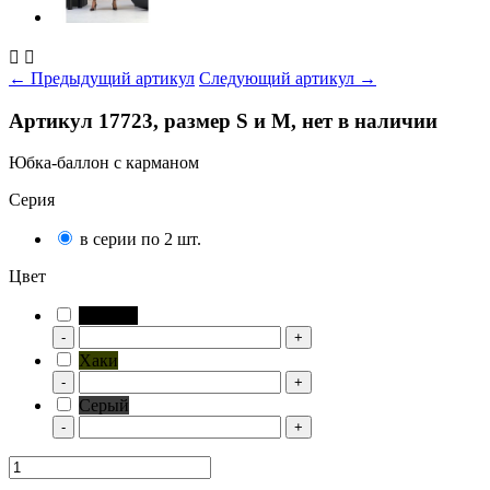


← Предыдущий артикул
Следующий артикул →
Артикул 17723, размер S и M, нет в наличии
Юбка-баллон с карманом
Серия
в серии по 2 шт.
Цвет
Черный
-
+
Хаки
-
+
Серый
-
+