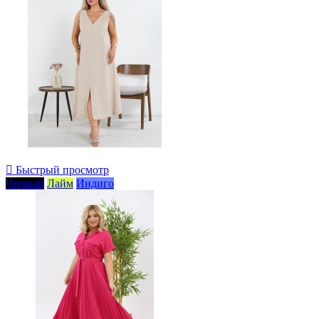

Быстрый просмотр
Черный
Лайм
Индиго