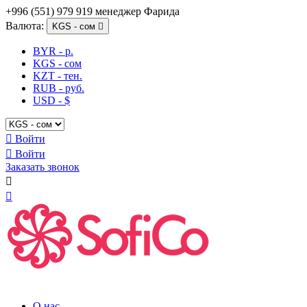
+996 (551) 979 919 менеджер Фарида
Валюта:
KGS - сом

BYR - р.
KGS - сом
KZT - тен.
RUB - руб.
USD - $

Войти

Войти
Заказать звонок


О нас