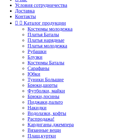
Условия сотрудничества
Доставка
Контакты


Каталог продукции
Костюмы молодежка
Платья Баталы
Платья нарядные
Платья молодежка
Рубашки
Блузки
Костюмы Баталы
Сарафаны
Юбки
Туники Большие
Брюки,шорты
Футболки, майки
Брюки,лосины
Пиджаки,пальто
Накидки
Водолазки, кофты
Распродажа!
Кардиганы,джемпера
Вязанные вещи
Плащ,куртки