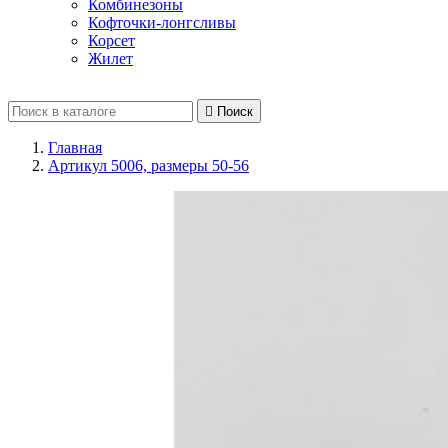
Комбинезоны
Кофточки-лонгсливы
Корсет
Жилет

Поиск
Главная
Артикул 5006, размеры 50-56