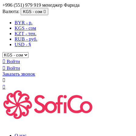
+996 (551) 979 919 менеджер Фарида
Валюта:
KGS - сом

BYR - р.
KGS - сом
KZT - тен.
RUB - руб.
USD - $

Войти

Войти
Заказать звонок


О нас