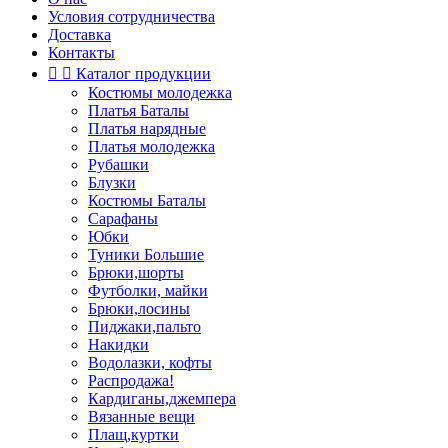
Условия сотрудничества
Доставка
Контакты


Каталог продукции
Костюмы молодежка
Платья Баталы
Платья нарядные
Платья молодежка
Рубашки
Блузки
Костюмы Баталы
Сарафаны
Юбки
Туники Большие
Брюки,шорты
Футболки, майки
Брюки,лосины
Пиджаки,пальто
Накидки
Водолазки, кофты
Распродажа!
Кардиганы,джемпера
Вязанные вещи
Плащ,куртки