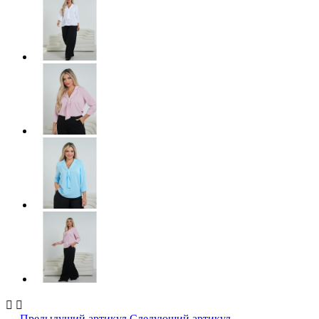


← Предыдущий артикул
Следующий артикул →