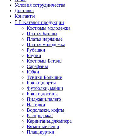
Условия сотрудничества
Доставка
Контакты


Каталог продукции
Костюмы молодежка
Платья Баталы
Платья нарядные
Платья молодежка
Рубашки
Блузки
Костюмы Баталы
Сарафаны
Юбки
Туники Большие
Брюки,шорты
Футболки, майки
Брюки,лосины
Пиджаки,пальто
Накидки
Водолазки, кофты
Распродажа!
Кардиганы,джемпера
Вязанные вещи
Плащ,куртки