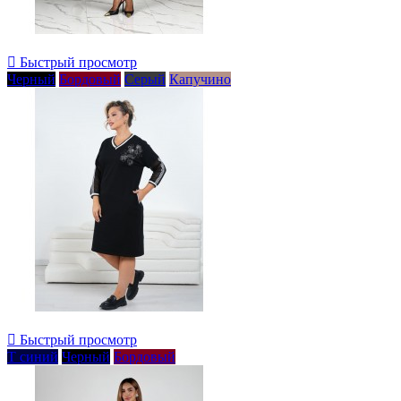

Быстрый просмотр
Черный
Бордовый
Серый
Капучино

Быстрый просмотр
Т синий
Черный
Бордовый