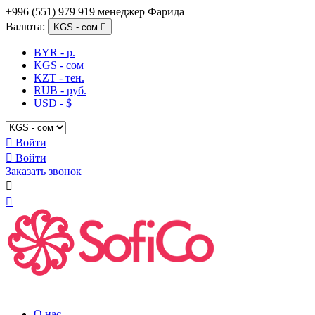
+996 (551) 979 919 менеджер Фарида
Валюта:
KGS - сом

BYR - р.
KGS - сом
KZT - тен.
RUB - руб.
USD - $

Войти

Войти
Заказать звонок


О нас