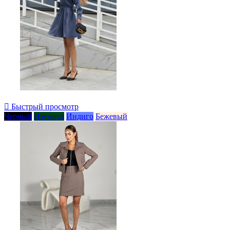

Быстрый просмотр
Черный
Изумруд
Индиго
Бежевый