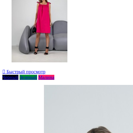

Быстрый просмотр
Черный
Зеленый
Малина