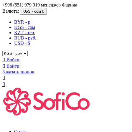
+996 (551) 979 919 менеджер Фарида
Валюта:
KGS - сом

BYR - р.
KGS - сом
KZT - тен.
RUB - руб.
USD - $

Войти

Войти
Заказать звонок


О нас