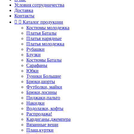
Условия сотрудничества
Доставка
Контакты


Каталог продукции
Костюмы молодежка
Платья Баталы
Платья нарядные
Платья молодежка
Рубашки
Блузки
Костюмы Баталы
Сарафаны
Юбки
Туники Большие
Брюки,шорты
Футболки, майки
Брюки,лосины
Пиджаки,пальто
Накидки
Водолазки, кофты
Распродажа!
Кардиганы,джемпера
Вязанные вещи
Плащ,куртки