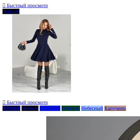

Быстрый просмотр
Черный

Быстрый просмотр
Т синий
Черный
Электрик
Изумруд
Небесный
Капучино