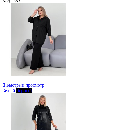
Код
1353

Быстрый просмотр
Белый
Черный