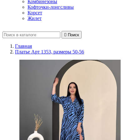
Комбинезоны
Кофточки-лонгсливы
Корсет
Жилет

Поиск
Главная
Платье Арт 1353, размеры 50-56