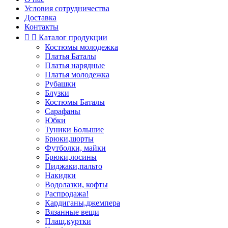
Условия сотрудничества
Доставка
Контакты


Каталог продукции
Костюмы молодежка
Платья Баталы
Платья нарядные
Платья молодежка
Рубашки
Блузки
Костюмы Баталы
Сарафаны
Юбки
Туники Большие
Брюки,шорты
Футболки, майки
Брюки,лосины
Пиджаки,пальто
Накидки
Водолазки, кофты
Распродажа!
Кардиганы,джемпера
Вязанные вещи
Плащ,куртки