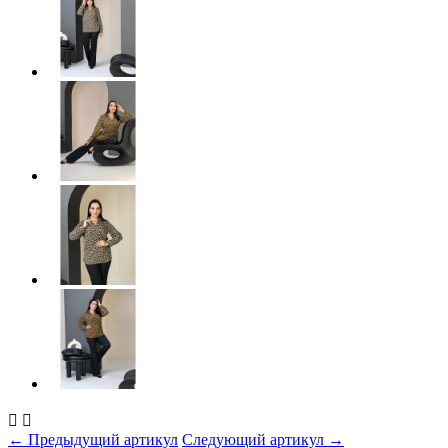


← Предыдущий артикул
Следующий артикул →