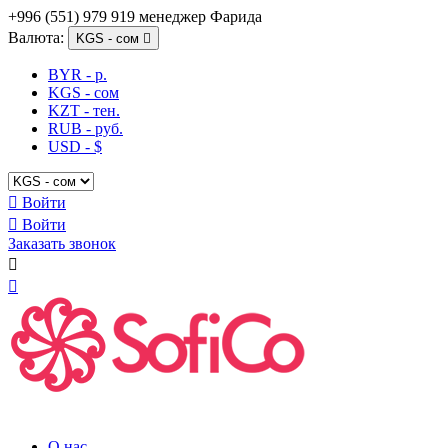
+996 (551) 979 919 менеджер Фарида
Валюта:
KGS - сом

BYR - р.
KGS - сом
KZT - тен.
RUB - руб.
USD - $

Войти

Войти
Заказать звонок


О нас