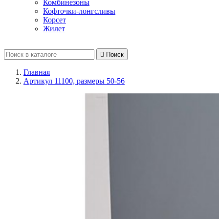
Комбинезоны
Кофточки-лонгсливы
Корсет
Жилет

Поиск
Главная
Артикул 11100, размеры 50-56