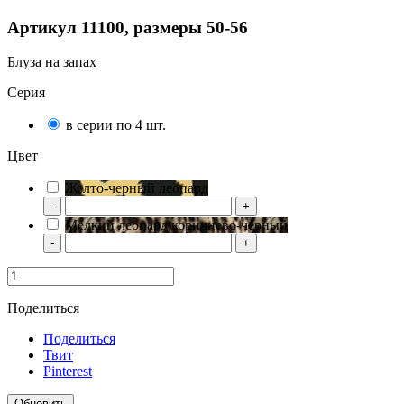
Артикул 11100, размеры 50-56
Блуза на запах
Серия
в серии по 4 шт.
Цвет
Желто-черный леопард
-
+
Мелкий леопард коричнево-черный
-
+
Поделиться
Поделиться
Твит
Pinterest