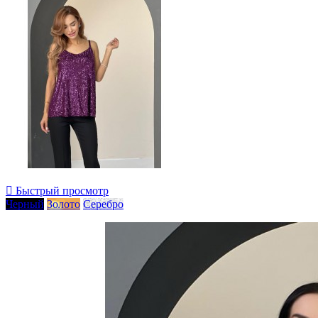

Быстрый просмотр
Черный
Золото
Серебро