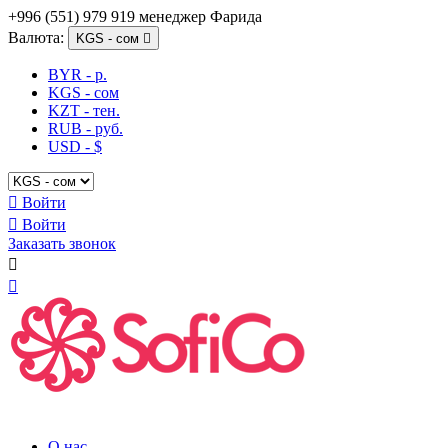
+996 (551) 979 919 менеджер Фарида
Валюта:
KGS - сом

BYR - р.
KGS - сом
KZT - тен.
RUB - руб.
USD - $

Войти

Войти
Заказать звонок


О нас