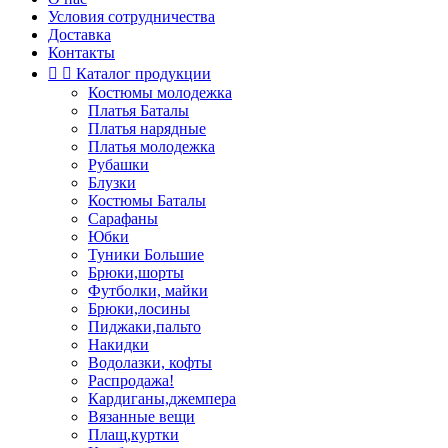
Условия сотрудничества
Доставка
Контакты


Каталог продукции
Костюмы молодежка
Платья Баталы
Платья нарядные
Платья молодежка
Рубашки
Блузки
Костюмы Баталы
Сарафаны
Юбки
Туники Большие
Брюки,шорты
Футболки, майки
Брюки,лосины
Пиджаки,пальто
Накидки
Водолазки, кофты
Распродажа!
Кардиганы,джемпера
Вязанные вещи
Плащ,куртки