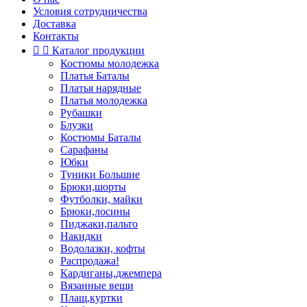
Условия сотрудничества
Доставка
Контакты


Каталог продукции
Костюмы молодежка
Платья Баталы
Платья нарядные
Платья молодежка
Рубашки
Блузки
Костюмы Баталы
Сарафаны
Юбки
Туники Большие
Брюки,шорты
Футболки, майки
Брюки,лосины
Пиджаки,пальто
Накидки
Водолазки, кофты
Распродажа!
Кардиганы,джемпера
Вязанные вещи
Плащ,куртки