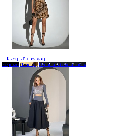

Быстрый просмотр
Черный
Леопард
Черный в белый горох