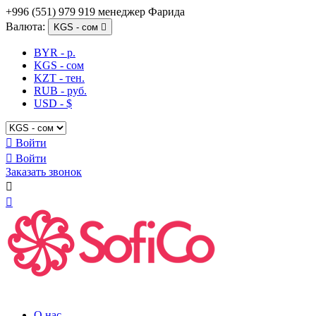
+996 (551) 979 919 менеджер Фарида
Валюта:
KGS - сом

BYR - р.
KGS - сом
KZT - тен.
RUB - руб.
USD - $

Войти

Войти
Заказать звонок


О нас