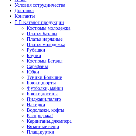
Условия сотрудничества
Доставка
Контакты


Каталог продукции
Костюмы молодежка
Платья Баталы
Платья нарядные
Платья молодежка
Рубашки
Блузки
Костюмы Баталы
Сарафаны
Юбки
Туники Большие
Брюки,шорты
Футболки, майки
Брюки,лосины
Пиджаки,пальто
Накидки
Водолазки, кофты
Распродажа!
Кардиганы,джемпера
Вязанные вещи
Плащ,куртки