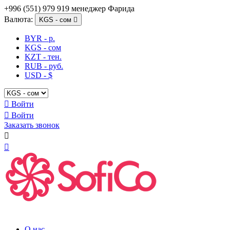
+996 (551) 979 919 менеджер Фарида
Валюта:
KGS - сом

BYR - р.
KGS - сом
KZT - тен.
RUB - руб.
USD - $

Войти

Войти
Заказать звонок


О нас