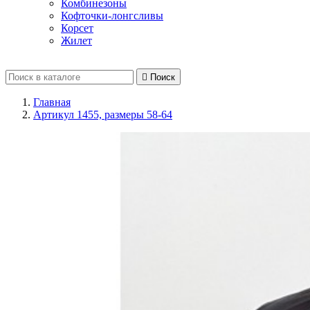
Комбинезоны
Кофточки-лонгсливы
Корсет
Жилет

Поиск
Главная
Артикул 1455, размеры 58-64