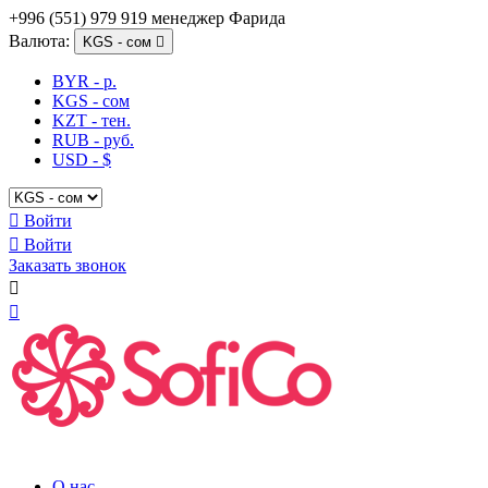
+996 (551) 979 919 менеджер Фарида
Валюта:
KGS - сом

BYR - р.
KGS - сом
KZT - тен.
RUB - руб.
USD - $

Войти

Войти
Заказать звонок


О нас