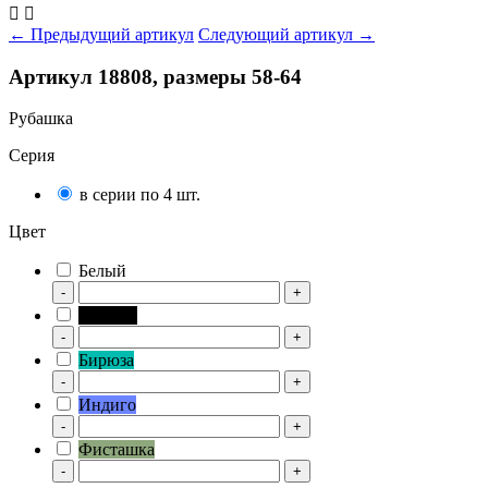


← Предыдущий артикул
Следующий артикул →
Артикул 18808, размеры 58-64
Рубашка
Серия
в серии по 4 шт.
Цвет
Белый
-
+
Черный
-
+
Бирюза
-
+
Индиго
-
+
Фисташка
-
+