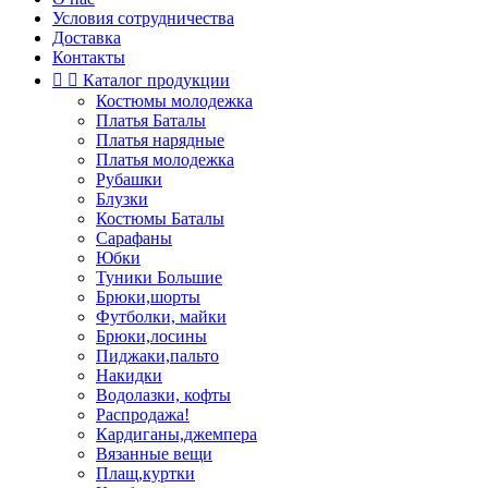
Условия сотрудничества
Доставка
Контакты


Каталог продукции
Костюмы молодежка
Платья Баталы
Платья нарядные
Платья молодежка
Рубашки
Блузки
Костюмы Баталы
Сарафаны
Юбки
Туники Большие
Брюки,шорты
Футболки, майки
Брюки,лосины
Пиджаки,пальто
Накидки
Водолазки, кофты
Распродажа!
Кардиганы,джемпера
Вязанные вещи
Плащ,куртки