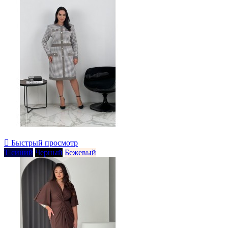

Быстрый просмотр
Т синий
Черный
Бежевый