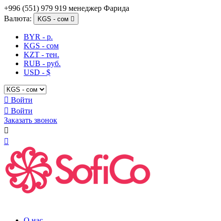
+996 (551) 979 919 менеджер Фарида
Валюта:
KGS - сом

BYR - р.
KGS - сом
KZT - тен.
RUB - руб.
USD - $

Войти

Войти
Заказать звонок


О нас