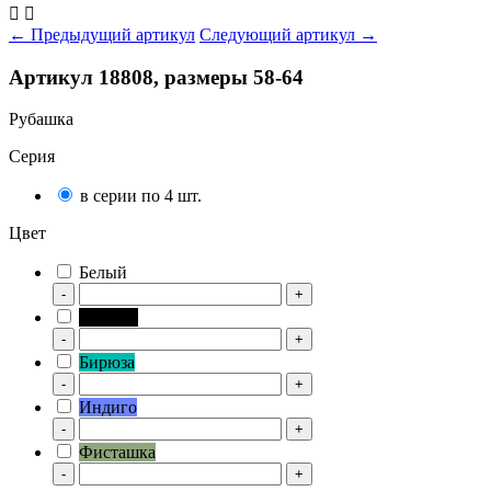


← Предыдущий артикул
Следующий артикул →
Артикул 18808, размеры 58-64
Рубашка
Серия
в серии по 4 шт.
Цвет
Белый
-
+
Черный
-
+
Бирюза
-
+
Индиго
-
+
Фисташка
-
+