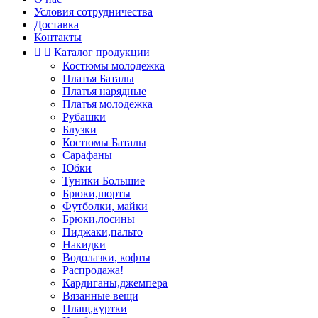
Условия сотрудничества
Доставка
Контакты


Каталог продукции
Костюмы молодежка
Платья Баталы
Платья нарядные
Платья молодежка
Рубашки
Блузки
Костюмы Баталы
Сарафаны
Юбки
Туники Большие
Брюки,шорты
Футболки, майки
Брюки,лосины
Пиджаки,пальто
Накидки
Водолазки, кофты
Распродажа!
Кардиганы,джемпера
Вязанные вещи
Плащ,куртки