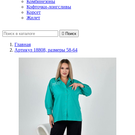
Комбинезоны
Кофточки-лонгсливы
Корсет
Жилет

Поиск
Главная
Артикул 18808, размеры 58-64