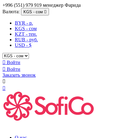
+996 (551) 979 919 менеджер Фарида
Валюта:
KGS - сом

BYR - р.
KGS - сом
KZT - тен.
RUB - руб.
USD - $

Войти

Войти
Заказать звонок


О нас