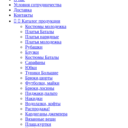
Условия сотрудничества
Доставка
Контакты


Каталог продукции
Костюмы молодежка
Платья Баталы
Платья нарядные
Платья молодежка
Рубашки
Блузки
Костюмы Баталы
Сарафаны
Юбки
Туники Большие
Брюки,шорты
Футболки, майки
Брюки,лосины
Пиджаки,пальто
Накидки
Водолазки, кофты
Распродажа!
Кардиганы,джемпера
Вязанные вещи
Плащ,куртки