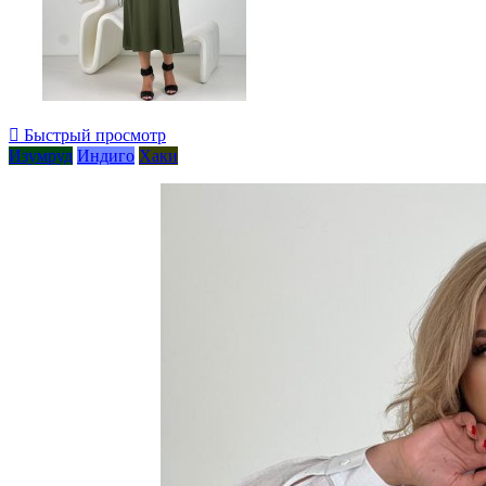

Быстрый просмотр
Изумруд
Индиго
Хаки