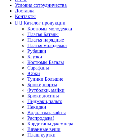
Условия сотрудничества
Доставка
Контакты


Каталог продукции
Костюмы молодежка
Платья Баталы
Платья нарядные
Платья молодежка
Рубашки
Блузки
Костюмы Баталы
Сарафаны
Юбки
Туники Большие
Брюки,шорты
Футболки, майки
Брюки,лосины
Пиджаки,пальто
Накидки
Водолазки, кофты
Распродажа!
Кардиганы,джемпера
Вязанные вещи
Плащ,куртки