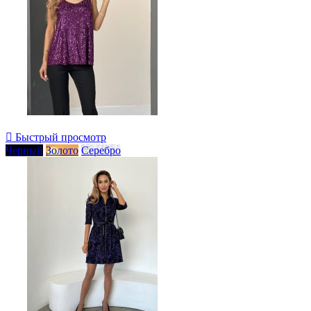

Быстрый просмотр
Черный
Золото
Серебро