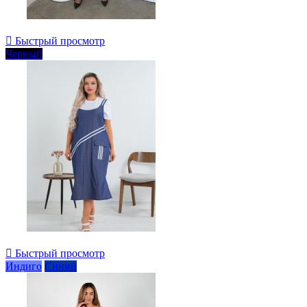

Быстрый просмотр
Черный

Быстрый просмотр
Индиго
Синий