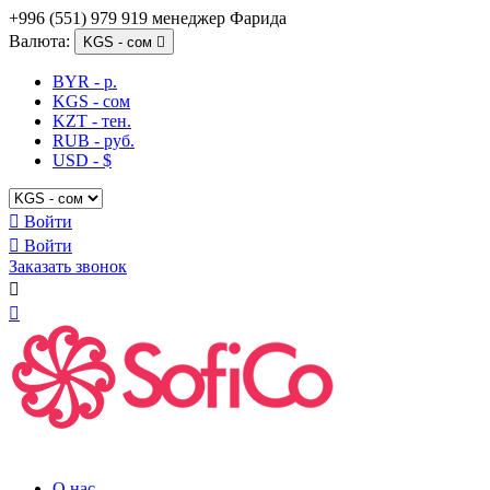
+996 (551) 979 919 менеджер Фарида
Валюта:
KGS - сом

BYR - р.
KGS - сом
KZT - тен.
RUB - руб.
USD - $

Войти

Войти
Заказать звонок


О нас