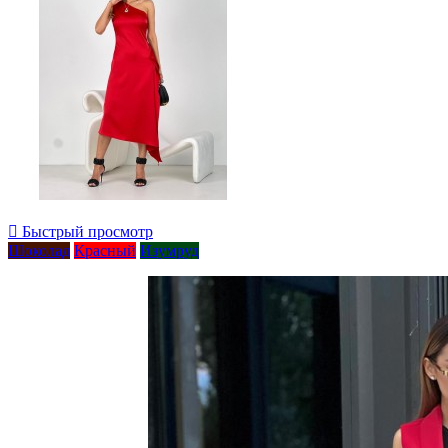

Быстрый просмотр
Шоколад
Красный
Изумруд