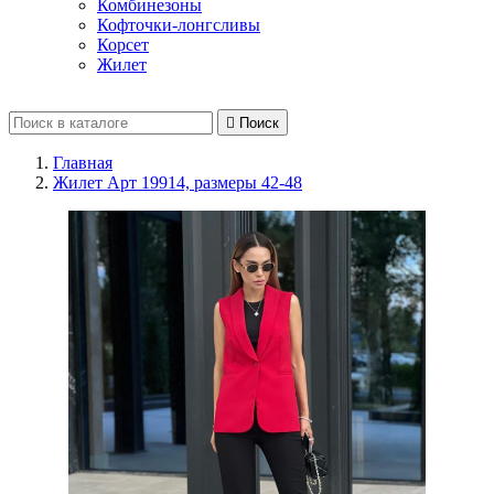
Комбинезоны
Кофточки-лонгсливы
Корсет
Жилет

Поиск
Главная
Жилет Арт 19914, размеры 42-48