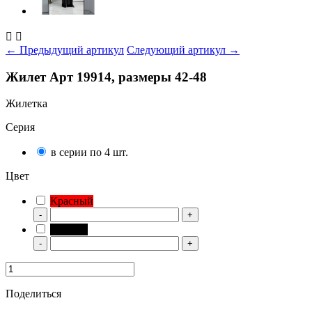


← Предыдущий артикул
Следующий артикул →
Жилет Арт 19914, размеры 42-48
Жилетка
Серия
в серии по 4 шт.
Цвет
Красный
-
+
Черный
-
+
Поделиться