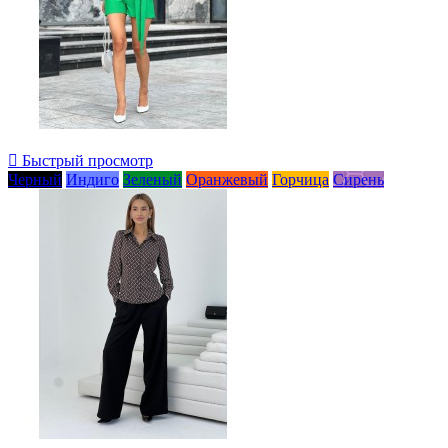

Быстрый просмотр
Черный
Индиго
Зеленый
Оранжевый
Горчица
Сирень