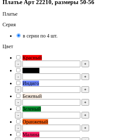
Платье Арт 22210, размеры 50-56
Платье
Серия
в серии по 4 шт.
Цвет
Красный
-
+
Черный
-
+
Индиго
-
+
Бежевый
-
+
Зеленый
-
+
Оранжевый
-
+
Малина