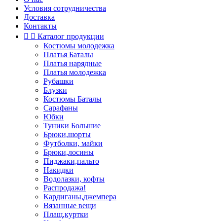
Условия сотрудничества
Доставка
Контакты


Каталог продукции
Костюмы молодежка
Платья Баталы
Платья нарядные
Платья молодежка
Рубашки
Блузки
Костюмы Баталы
Сарафаны
Юбки
Туники Большие
Брюки,шорты
Футболки, майки
Брюки,лосины
Пиджаки,пальто
Накидки
Водолазки, кофты
Распродажа!
Кардиганы,джемпера
Вязанные вещи
Плащ,куртки