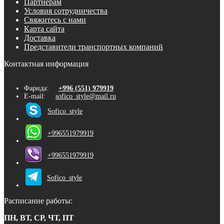
Партнерам
Условия сотрудничества
Свяжитесь с нами
Карта сайта
Доставка
Представители транспортных компаний
Контактная информация
Фарида:
+996 (551) 979919
E-mail:
sofico_style@mail.ru
Sofico_style
+996551979919
+996551979919
Sofico_style
Расписание работы:
ПН, ВТ, СР, ЧТ, ПТ