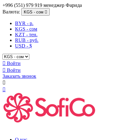
+996 (551) 979 919 менеджер Фарида
Валюта:
KGS - сом

BYR - р.
KGS - сом
KZT - тен.
RUB - руб.
USD - $

Войти

Войти
Заказать звонок


О нас