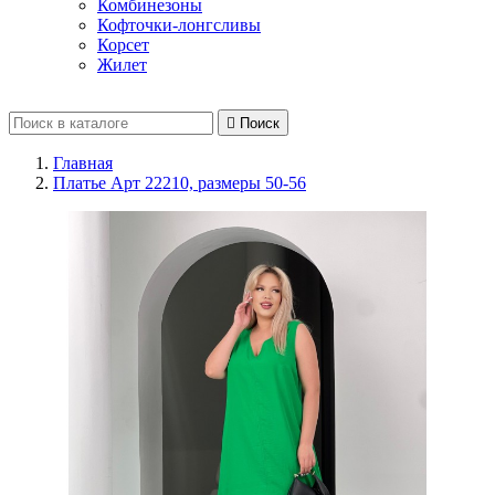
Комбинезоны
Кофточки-лонгсливы
Корсет
Жилет

Поиск
Главная
Платье Арт 22210, размеры 50-56