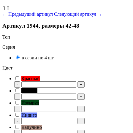


← Предыдущий артикул
Следующий артикул →
Артикул 1944, размеры 42-48
Топ
Серия
в серии по 4 шт.
Цвет
Красный
-
+
Черный
-
+
Изумруд
-
+
Индиго
-
+
Капучино