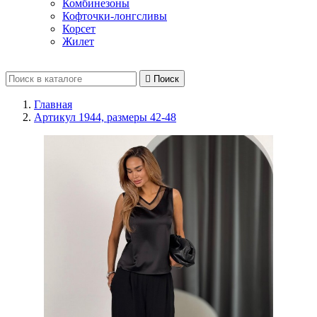
Комбинезоны
Кофточки-лонгсливы
Корсет
Жилет

Поиск
Главная
Артикул 1944, размеры 42-48