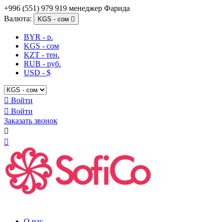
+996 (551) 979 919 менеджер Фарида
Валюта:
KGS - сом

BYR - р.
KGS - сом
KZT - тен.
RUB - руб.
USD - $

Войти

Войти
Заказать звонок


О нас