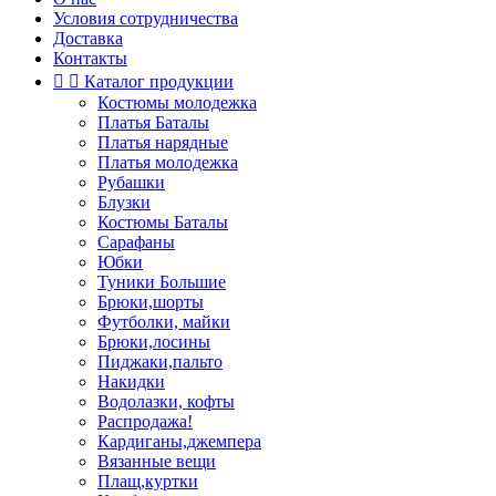
Условия сотрудничества
Доставка
Контакты


Каталог продукции
Костюмы молодежка
Платья Баталы
Платья нарядные
Платья молодежка
Рубашки
Блузки
Костюмы Баталы
Сарафаны
Юбки
Туники Большие
Брюки,шорты
Футболки, майки
Брюки,лосины
Пиджаки,пальто
Накидки
Водолазки, кофты
Распродажа!
Кардиганы,джемпера
Вязанные вещи
Плащ,куртки