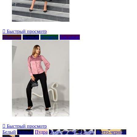

Быстрый просмотр
Шоколад
Черный
Изумруд
Баклажан

Быстрый просмотр
Белый
Черный
Пудра
Черно-белый леопард
Желто-черный