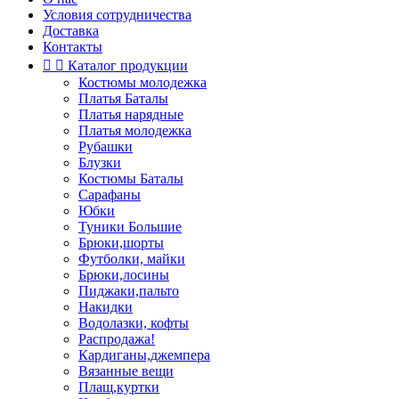
Условия сотрудничества
Доставка
Контакты


Каталог продукции
Костюмы молодежка
Платья Баталы
Платья нарядные
Платья молодежка
Рубашки
Блузки
Костюмы Баталы
Сарафаны
Юбки
Туники Большие
Брюки,шорты
Футболки, майки
Брюки,лосины
Пиджаки,пальто
Накидки
Водолазки, кофты
Распродажа!
Кардиганы,джемпера
Вязанные вещи
Плащ,куртки