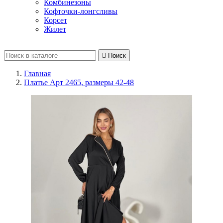
Комбинезоны
Кофточки-лонгсливы
Корсет
Жилет

Поиск
Главная
Платье Арт 2465, размеры 42-48