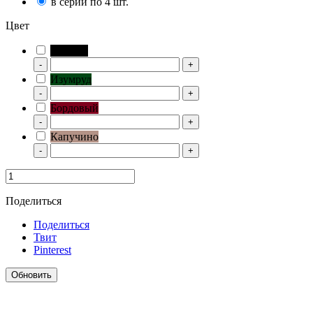
в серии по 4 шт.
Цвет
Черный
-
+
Изумруд
-
+
Бордовый
-
+
Капучино
-
+
Поделиться
Поделиться
Твит
Pinterest