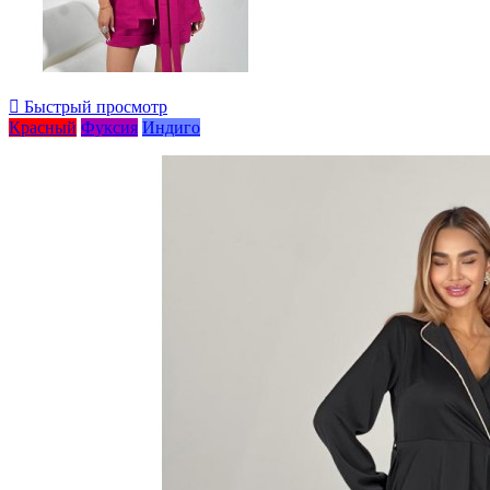

Быстрый просмотр
Красный
Фуксия
Индиго