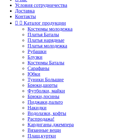
Условия сотрудничества
Доставка
Контакты


Каталог продукции
Костюмы молодежка
Платья Баталы
Платья нарядные
Платья молодежка
Рубашки
Блузки
Костюмы Баталы
Сарафаны
Юбки
Туники Большие
Брюки,шорты
Футболки, майки
Брюки,лосины
Пиджаки,пальто
Накидки
Водолазки, кофты
Распродажа!
Кардиганы,джемпера
Вязанные вещи
Плащ,куртки