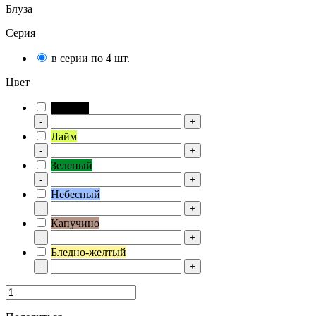
Блуза
Серия
в серии по 4 шт.
Цвет
Черный
-
+
Лайм
-
+
Зеленый
-
+
Небесный
-
+
Капучино
-
+
Бледно-желтый
-
+