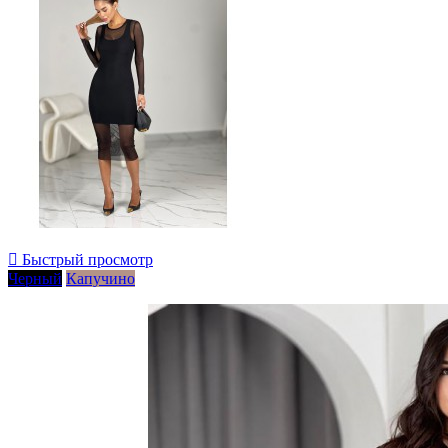

Быстрый просмотр
Черный
Капучино