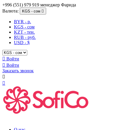
+996 (551) 979 919 менеджер Фарида
Валюта:
KGS - сом

BYR - р.
KGS - сом
KZT - тен.
RUB - руб.
USD - $

Войти

Войти
Заказать звонок


О нас