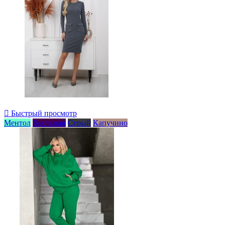

Быстрый просмотр
Ментол
Баклажан
Серый
Капучино