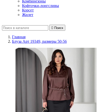
Комбинезоны
Кофточки-лонгсливы
Корсет
Жилет

Поиск
Главная
Блуза Арт 19349, размеры 50-56