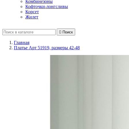
Комбинезоны
Кофточки-лонгсливы
Корсет
Жилет

Поиск
Главная
Платье Арт 51919, размеры 42-48