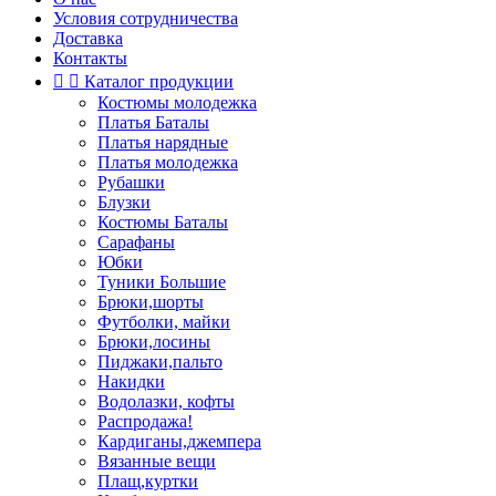
Условия сотрудничества
Доставка
Контакты


Каталог продукции
Костюмы молодежка
Платья Баталы
Платья нарядные
Платья молодежка
Рубашки
Блузки
Костюмы Баталы
Сарафаны
Юбки
Туники Большие
Брюки,шорты
Футболки, майки
Брюки,лосины
Пиджаки,пальто
Накидки
Водолазки, кофты
Распродажа!
Кардиганы,джемпера
Вязанные вещи
Плащ,куртки