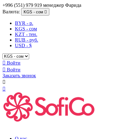
+996 (551) 979 919 менеджер Фарида
Валюта:
KGS - сом

BYR - р.
KGS - сом
KZT - тен.
RUB - руб.
USD - $

Войти

Войти
Заказать звонок


О нас