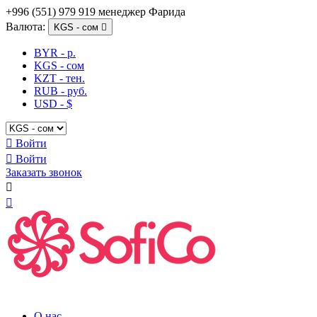
+996 (551) 979 919 менеджер Фарида
Валюта:
KGS - сом

BYR - р.
KGS - сом
KZT - тен.
RUB - руб.
USD - $

Войти

Войти
Заказать звонок


О нас