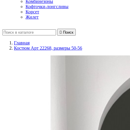
Комбинезоны
Кофточки-лонгсливы
Корсет
Жилет

Поиск
Главная
Костюм Арт 22268, размеры 50-56