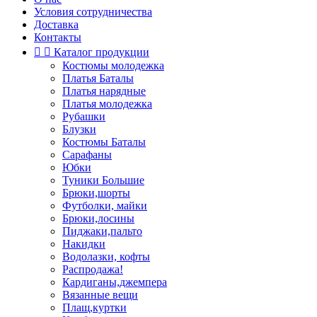
Условия сотрудничества
Доставка
Контакты


Каталог продукции
Костюмы молодежка
Платья Баталы
Платья нарядные
Платья молодежка
Рубашки
Блузки
Костюмы Баталы
Сарафаны
Юбки
Туники Большие
Брюки,шорты
Футболки, майки
Брюки,лосины
Пиджаки,пальто
Накидки
Водолазки, кофты
Распродажа!
Кардиганы,джемпера
Вязанные вещи
Плащ,куртки