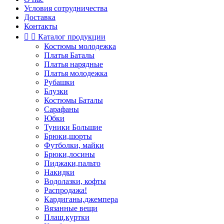
Условия сотрудничества
Доставка
Контакты


Каталог продукции
Костюмы молодежка
Платья Баталы
Платья нарядные
Платья молодежка
Рубашки
Блузки
Костюмы Баталы
Сарафаны
Юбки
Туники Большие
Брюки,шорты
Футболки, майки
Брюки,лосины
Пиджаки,пальто
Накидки
Водолазки, кофты
Распродажа!
Кардиганы,джемпера
Вязанные вещи
Плащ,куртки