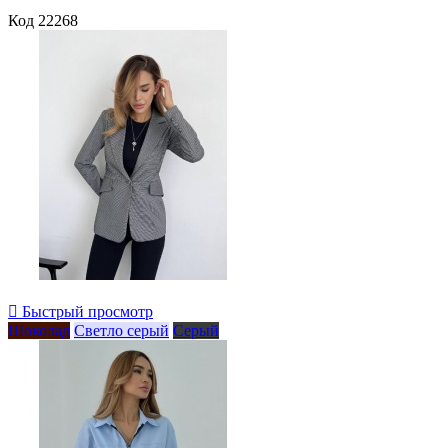
Код
22268

Быстрый просмотр
Шоколад
Светло серый
Серый