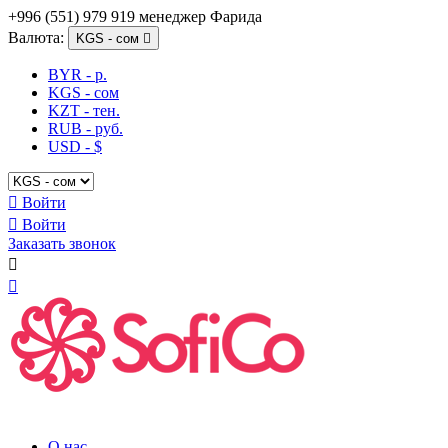
+996 (551) 979 919 менеджер Фарида
Валюта:
KGS - сом

BYR - р.
KGS - сом
KZT - тен.
RUB - руб.
USD - $

Войти

Войти
Заказать звонок


О нас