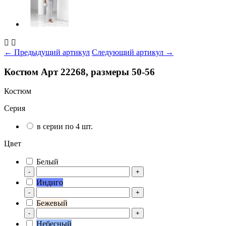


← Предыдущий артикул
Следующий артикул →
Костюм Арт 22268, размеры 50-56
Костюм
Серия
в серии по 4 шт.
Цвет
Белый
-
+
Индиго
-
+
Бежевый
-
+
Небесный