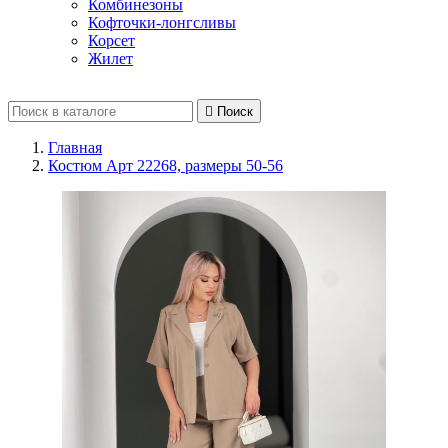
Комбинезоны
Кофточки-лонгсливы
Корсет
Жилет

Поиск
Главная
Костюм Арт 22268, размеры 50-56