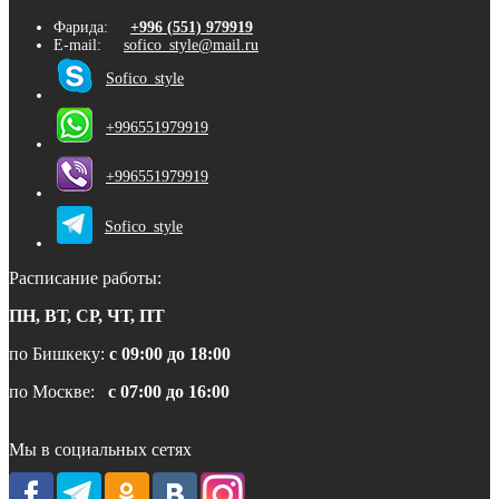
Фарида:
+996 (551) 979919
E-mail:
sofico_style@mail.ru
Sofico_style
+996551979919
+996551979919
Sofico_style
Расписание работы:
ПН, ВТ, СР, ЧТ, ПТ
по Бишкеку:
с 09:00 до 18:00
по Москве:
с 07:00 до 16:00
Мы в социальных сетях