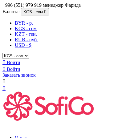
+996 (551) 979 919 менеджер Фарида
Валюта:
KGS - сом

BYR - р.
KGS - сом
KZT - тен.
RUB - руб.
USD - $

Войти

Войти
Заказать звонок


О нас