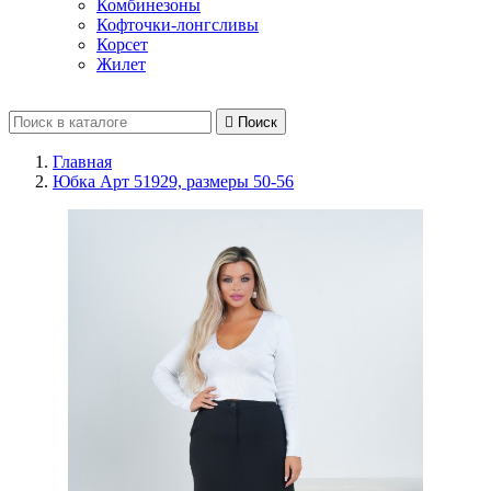
Комбинезоны
Кофточки-лонгсливы
Корсет
Жилет

Поиск
Главная
Юбка Арт 51929, размеры 50-56