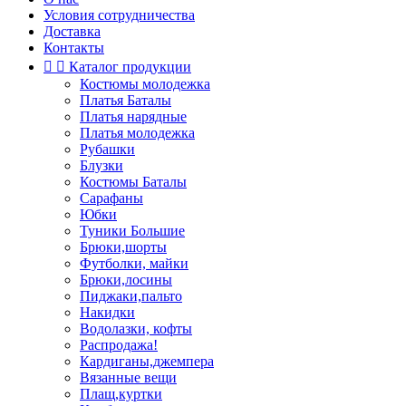
Условия сотрудничества
Доставка
Контакты


Каталог продукции
Костюмы молодежка
Платья Баталы
Платья нарядные
Платья молодежка
Рубашки
Блузки
Костюмы Баталы
Сарафаны
Юбки
Туники Большие
Брюки,шорты
Футболки, майки
Брюки,лосины
Пиджаки,пальто
Накидки
Водолазки, кофты
Распродажа!
Кардиганы,джемпера
Вязанные вещи
Плащ,куртки