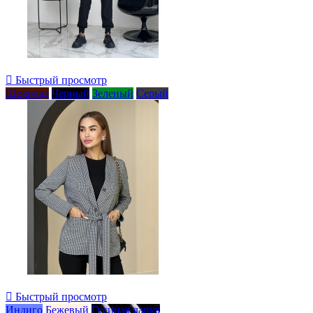

Быстрый просмотр
Шоколад
Черный
Зеленый
Серый

Быстрый просмотр
Индиго
Бежевый
Гусиная лапка