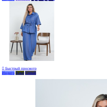

Быстрый просмотр
Индиго
Хаки
Серый