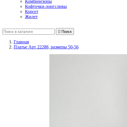
Комбинезоны
Кофточки-лонгсливы
Корсет
Жилет

Поиск
Главная
Платье Арт 22288, размеры 50-56