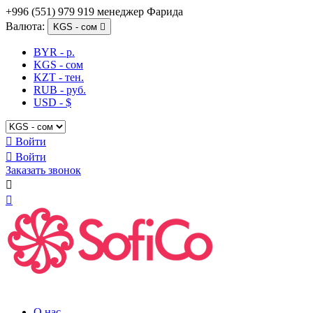
+996 (551) 979 919 менеджер Фарида
Валюта:
KGS - сом

BYR - р.
KGS - сом
KZT - тен.
RUB - руб.
USD - $

Войти

Войти
Заказать звонок


О нас