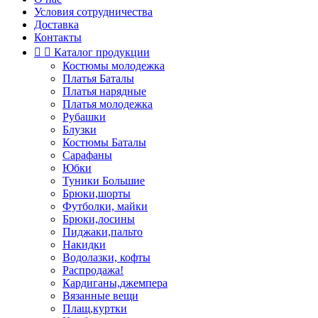
Условия сотрудничества
Доставка
Контакты


Каталог продукции
Костюмы молодежка
Платья Баталы
Платья нарядные
Платья молодежка
Рубашки
Блузки
Костюмы Баталы
Сарафаны
Юбки
Туники Большие
Брюки,шорты
Футболки, майки
Брюки,лосины
Пиджаки,пальто
Накидки
Водолазки, кофты
Распродажа!
Кардиганы,джемпера
Вязанные вещи
Плащ,куртки