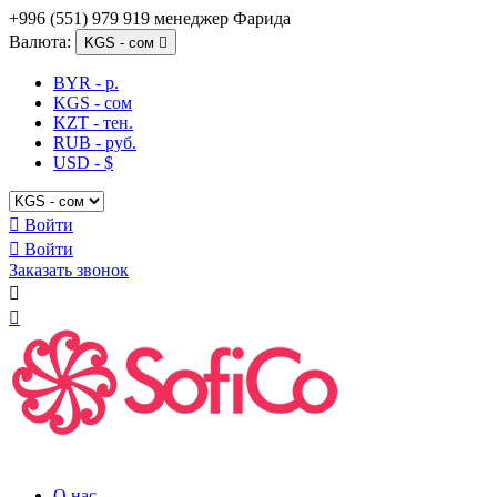
+996 (551) 979 919 менеджер Фарида
Валюта:
KGS - сом

BYR - р.
KGS - сом
KZT - тен.
RUB - руб.
USD - $

Войти

Войти
Заказать звонок


О нас