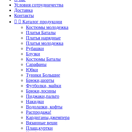
Условия сотрудничества
Доставка
Контакты


Каталог продукции
Костюмы молодежка
Платья Баталы
Платья нарядные
Платья молодежка
Рубашки
Блузки
Костюмы Баталы
Сарафаны
Юбки
Туники Большие
Брюки,шорты
Футболки, майки
Брюки,лосины
Пиджаки,пальто
Накидки
Водолазки, кофты
Распродажа!
Кардиганы,джемпера
Вязанные вещи
Плащ,куртки