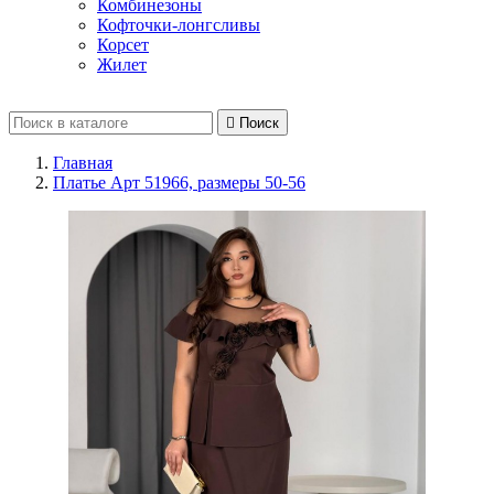
Комбинезоны
Кофточки-лонгсливы
Корсет
Жилет

Поиск
Главная
Платье Арт 51966, размеры 50-56