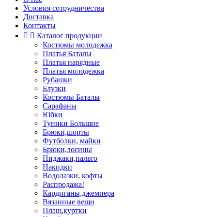
Условия сотрудничества
Доставка
Контакты


Каталог продукции
Костюмы молодежка
Платья Баталы
Платья нарядные
Платья молодежка
Рубашки
Блузки
Костюмы Баталы
Сарафаны
Юбки
Туники Большие
Брюки,шорты
Футболки, майки
Брюки,лосины
Пиджаки,пальто
Накидки
Водолазки, кофты
Распродажа!
Кардиганы,джемпера
Вязанные вещи
Плащ,куртки