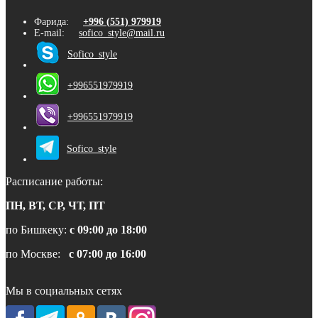
Фарида:
+996 (551) 979919
E-mail:
sofico_style@mail.ru
Sofico_style
+996551979919
+996551979919
Sofico_style
Расписание работы:
ПН, ВТ, СР, ЧТ, ПТ
по Бишкеку:
с 09:00 до 18:00
по Москве:
с 07:00 до 16:00
Мы в социальных сетях