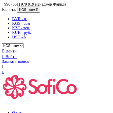
+996 (551) 979 919 менеджер Фарида
Валюта:
KGS - сом

BYR - р.
KGS - сом
KZT - тен.
RUB - руб.
USD - $

Войти

Войти
Заказать звонок


О нас