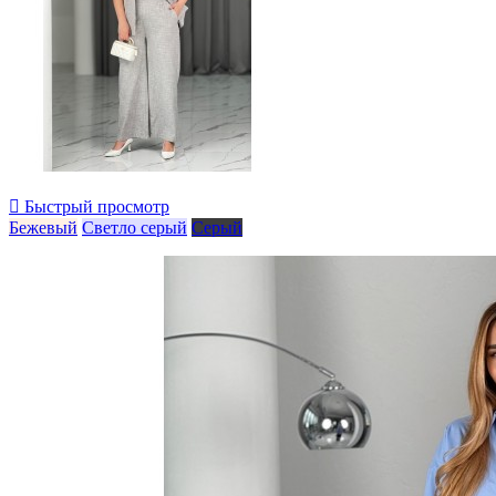

Быстрый просмотр
Бежевый
Светло серый
Серый