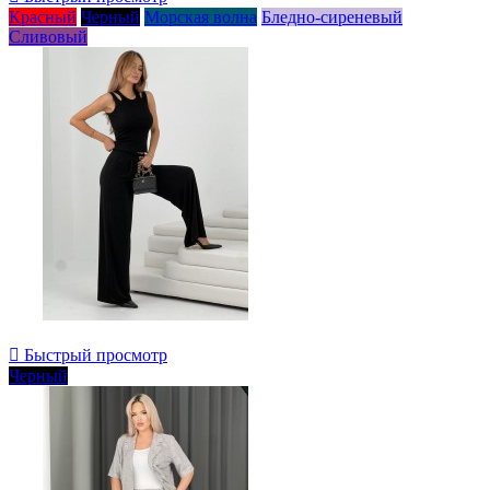
Красный
Черный
Морская волна
Бледно-сиреневый
Сливовый

Быстрый просмотр
Черный