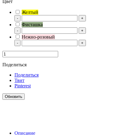
Цвет
Желтый
-
+
Фисташка
-
+
Нежно-розовый
-
+
Поделиться
Поделиться
Твит
Pinterest
Описание