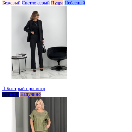
Бежевый
Светло серый
Пудра
Небесный

Быстрый просмотр
Т синий
Капучино