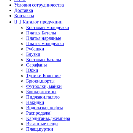
Условия сотрудничества
Доставка
Контакты


Каталог продукции
Костюмы молодежка
Платья Баталы
Платья нарядные
Платья молодежка
Рубашки
Блузки
Костюмы Баталы
Сарафаны
Юбки
Туники Большие
Брюки,шорты
Футболки, майки
Брюки,лосины
Пиджаки,пальто
Накидки
Водолазки, кофты
Распродажа!
Кардиганы,джемпера
Вязанные вещи
Плащ,куртки