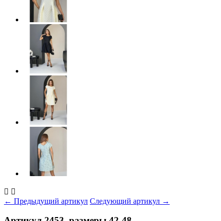


← Предыдущий артикул
Следующий артикул →
Артикул 2453, размеры 42-48