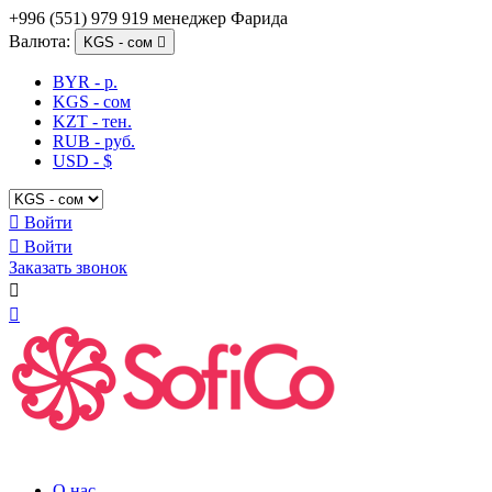
+996 (551) 979 919 менеджер Фарида
Валюта:
KGS - сом

BYR - р.
KGS - сом
KZT - тен.
RUB - руб.
USD - $

Войти

Войти
Заказать звонок


О нас