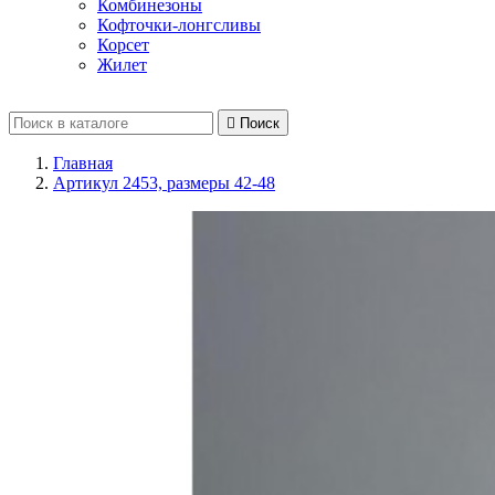
Комбинезоны
Кофточки-лонгсливы
Корсет
Жилет

Поиск
Главная
Артикул 2453, размеры 42-48