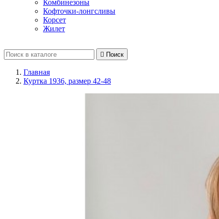
Комбинезоны
Кофточки-лонгсливы
Корсет
Жилет

Поиск
Главная
Куртка 1936, размер 42-48