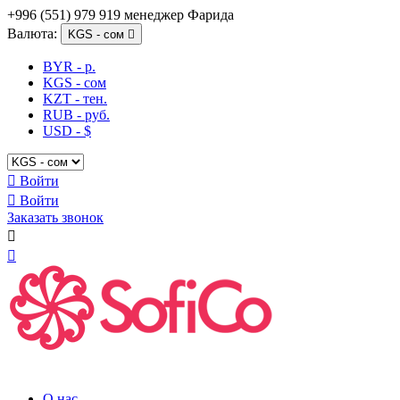
+996 (551) 979 919 менеджер Фарида
Валюта:
KGS - сом

BYR - р.
KGS - сом
KZT - тен.
RUB - руб.
USD - $

Войти

Войти
Заказать звонок


О нас