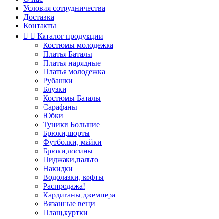
Условия сотрудничества
Доставка
Контакты


Каталог продукции
Костюмы молодежка
Платья Баталы
Платья нарядные
Платья молодежка
Рубашки
Блузки
Костюмы Баталы
Сарафаны
Юбки
Туники Большие
Брюки,шорты
Футболки, майки
Брюки,лосины
Пиджаки,пальто
Накидки
Водолазки, кофты
Распродажа!
Кардиганы,джемпера
Вязанные вещи
Плащ,куртки