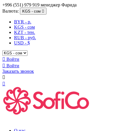
+996 (551) 979 919 менеджер Фарида
Валюта:
KGS - сом

BYR - р.
KGS - сом
KZT - тен.
RUB - руб.
USD - $

Войти

Войти
Заказать звонок


О нас