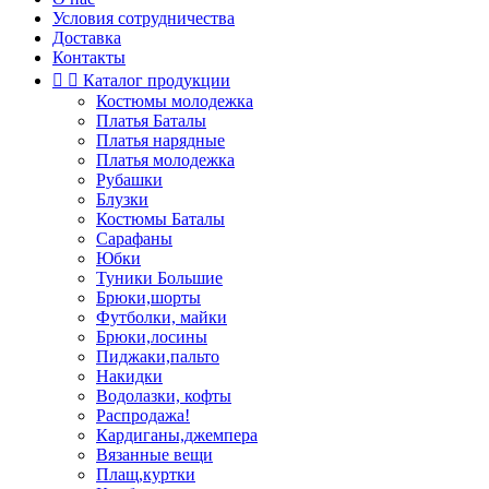
Условия сотрудничества
Доставка
Контакты


Каталог продукции
Костюмы молодежка
Платья Баталы
Платья нарядные
Платья молодежка
Рубашки
Блузки
Костюмы Баталы
Сарафаны
Юбки
Туники Большие
Брюки,шорты
Футболки, майки
Брюки,лосины
Пиджаки,пальто
Накидки
Водолазки, кофты
Распродажа!
Кардиганы,джемпера
Вязанные вещи
Плащ,куртки