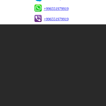
+996551979919
+996551979919