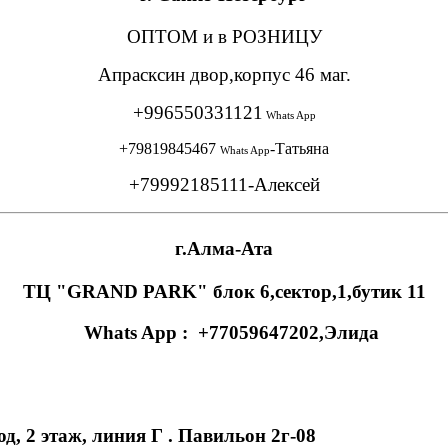
ОПТОМ и в РОЗНИЦУ
Апрасксин двор,корпус 46 маг.
+996550331121
Whats App
+79819845467
-Татьяна
Whats App
+79992185111-Алексей
г.Алма-Ата
ТЦ "GRAND PARK" блок 6,сектор,1,бутик 11
Whats App : +77059647202,Элида
линия Г . Павильон 2г-08