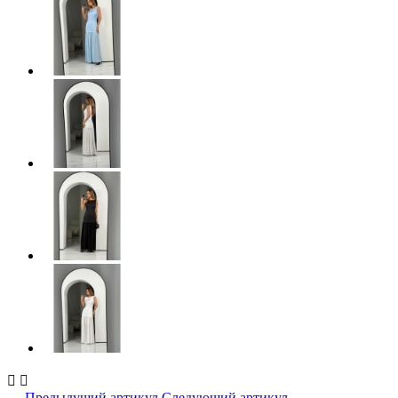


← Предыдущий артикул
Следующий артикул →