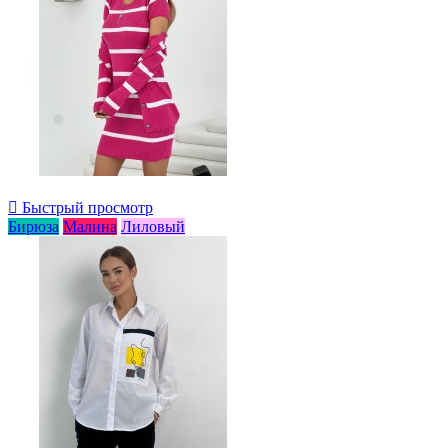

Быстрый просмотр
Бирюза
Малина
Лиловый