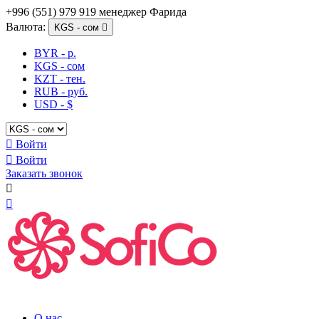
+996 (551) 979 919 менеджер Фарида
Валюта:
KGS - сом

BYR - р.
KGS - сом
KZT - тен.
RUB - руб.
USD - $

Войти

Войти
Заказать звонок


О нас