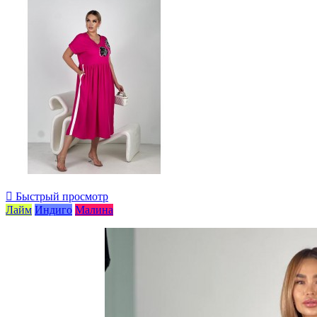

Быстрый просмотр
Лайм
Индиго
Малина