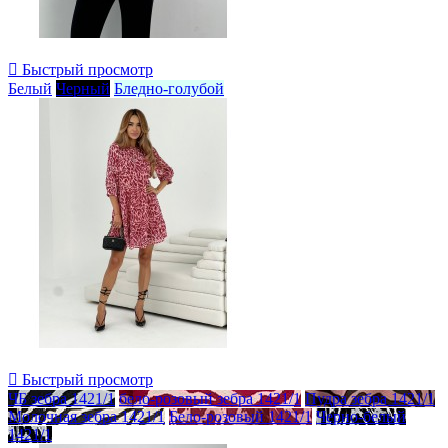

Быстрый просмотр
Белый
Черный
Бледно-голубой

Быстрый просмотр
ЧБ зебра 1421/1
бело-розовый зебра 1421/1
Пудра зебра 1421/1
Молочная зебра 1421/1
Бело-розовый 1421/1
Черно-белый
1421/1