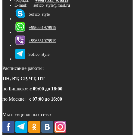
Фарида:
+996 (551) 979919
E-mail:
sofico_style@mail.ru
Sofico_style
+996551979919
+996551979919
Sofico_style
Расписание работы:
ПН, ВТ, СР, ЧТ, ПТ
по Бишкеку:
с 09:00 до 18:00
по Москве:
с 07:00 до 16:00
Мы в социальных сетях