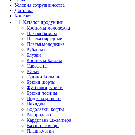
Условия сотрудничества
Доставка
Контакты


Каталог продукции
Костюмы молодежка
Платья Баталы
Платья нарядные
Платья молодежка
Рубашки
Блузки
Костюмы Баталы
Сарафаны
Юбки
Туники Большие
Брюки,шорты
Футболки, майки
Брюки,лосины
Пиджаки,пальто
Накидки
Водолазки, кофты
Распродажа!
Кардиганы,джемпера
Вязанные вещи
Плащ,куртки