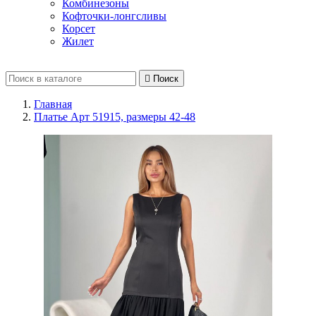
Комбинезоны
Кофточки-лонгсливы
Корсет
Жилет

Поиск
Главная
Платье Арт 51915, размеры 42-48