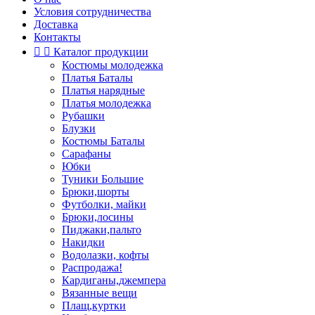
Условия сотрудничества
Доставка
Контакты


Каталог продукции
Костюмы молодежка
Платья Баталы
Платья нарядные
Платья молодежка
Рубашки
Блузки
Костюмы Баталы
Сарафаны
Юбки
Туники Большие
Брюки,шорты
Футболки, майки
Брюки,лосины
Пиджаки,пальто
Накидки
Водолазки, кофты
Распродажа!
Кардиганы,джемпера
Вязанные вещи
Плащ,куртки