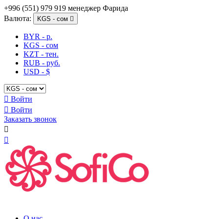
+996 (551) 979 919 менеджер Фарида
Валюта:
KGS - сом

BYR - р.
KGS - сом
KZT - тен.
RUB - руб.
USD - $

Войти

Войти
Заказать звонок


О нас