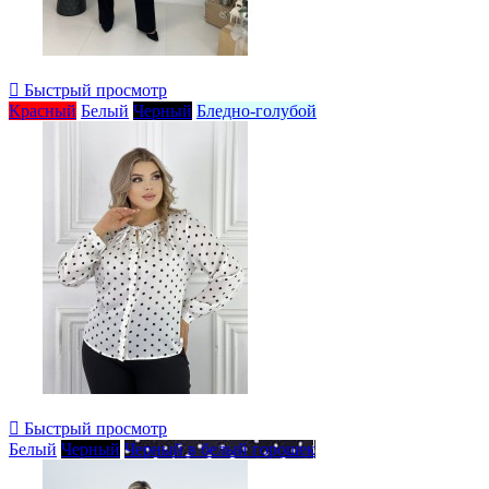

Быстрый просмотр
Красный
Белый
Черный
Бледно-голубой

Быстрый просмотр
Белый
Черный
Черный в белый горошек