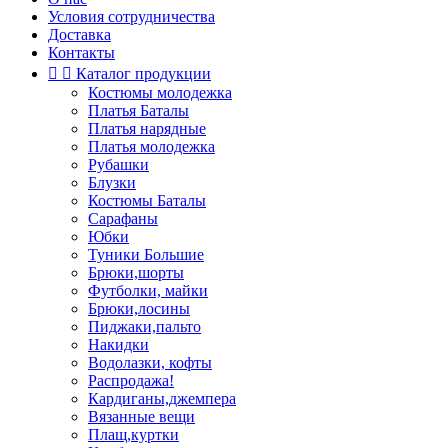
Условия сотрудничества
Доставка
Контакты


Каталог продукции
Костюмы молодежка
Платья Баталы
Платья нарядные
Платья молодежка
Рубашки
Блузки
Костюмы Баталы
Сарафаны
Юбки
Туники Большие
Брюки,шорты
Футболки, майки
Брюки,лосины
Пиджаки,пальто
Накидки
Водолазки, кофты
Распродажа!
Кардиганы,джемпера
Вязанные вещи
Плащ,куртки