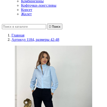
Комбинезоны
Кофточки-лонгсливы
Корсет
Жилет

Поиск
Главная
Артикул 1184, размеры 42-48